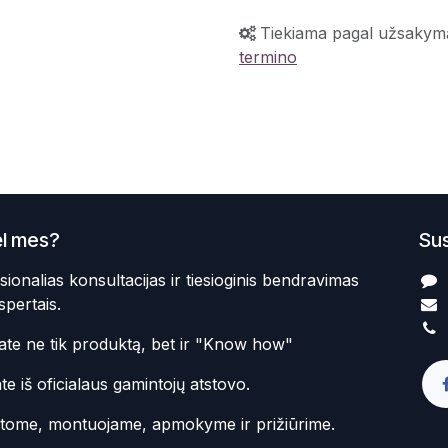
Tiekiama pagal užsakym
termino
l mes?
Sus
sionalias konsultacijas ir tiesioginis bendravimas
spertais.
te ne tik produktą, bet ir "Know how"
te iš oficialaus gamintojų atstovo.
atome, montuojame, apmokyme ir prižiūrime.