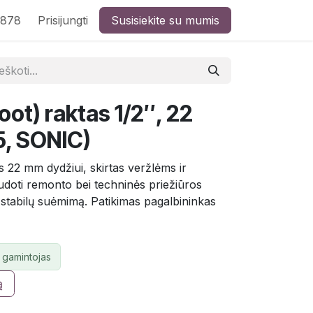
8878
Prisijungti
Susisiekite su mumis
oot) raktas 1/2″, 22
, SONIC)
tis 22 mm dydžiui, skirtas veržlėms ir
udoti remonto bei techninės priežiūros
r stabilų suėmimą. Patikimas pagalbininkas
 gamintojas
ą