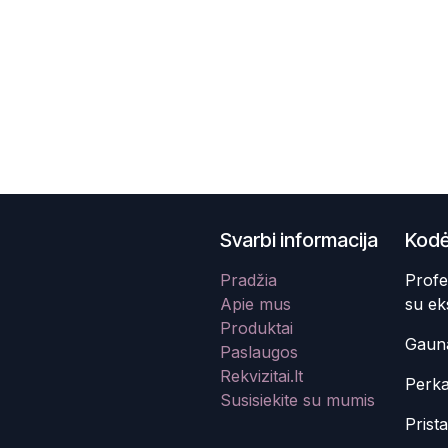
Svarbi informacija
Kodė
Pradžia
Profe
Apie mus
su ek
Produktai
Gauna
Paslaugos
Rekvizitai.lt
Perka
Susisiekite su mumis
Prist