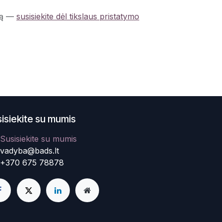
ą
—
susisiekite dėl tikslaus pristatymo
isiekite su mumis
Susisiekite su mumis
vadyba@bads.lt
+370 675 78878