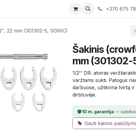
rduotuvė
Susisiekite su mumis
+370 675 7
1/2″, 22 mm (301302-5, SONIC)
Šakinis (crowf
mm (301302-5
1/2'' DR. atviras veržliarak
varžtams sukti. Patogus na
darbuose, užtikrina tvirtą i
dirbtuvėje.
10 m. garantija
— suteikia
Gauti kainos pasiūlym