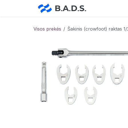
Skip to Content
Pradžia
Pa
Visos prekės
Šakinis (crowfoot) raktas 