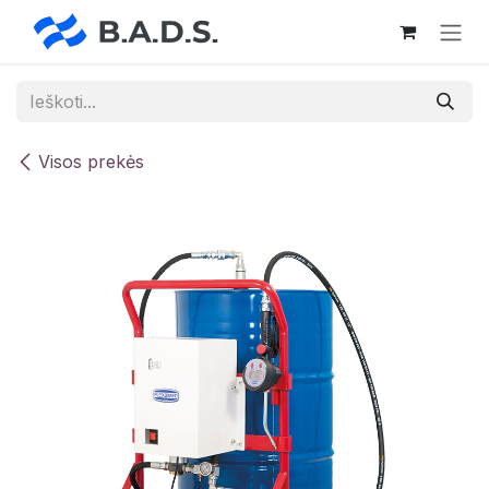
Skip to Content
Visos prekės