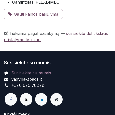
Gamintojas: FLEXBIMEC
Gauti kainos pasiūlymą
Tiekiama pagal užsakymą
—
susisiekite dėl tikslaus
pristatymo termino
Susisiekite su mumis
Susisiekite su mumis
vadyba@bads.lt
+370 675 78878
Kodėl mes?