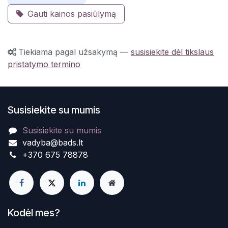
Gauti kainos pasiūlymą
Tiekiama pagal užsakymą
—
susisiekite dėl tikslaus
pristatymo termino
Susisiekite su mumis
Susisiekite su mumis
vadyba@bads.lt
+370 675 78878
Kodėl mes?