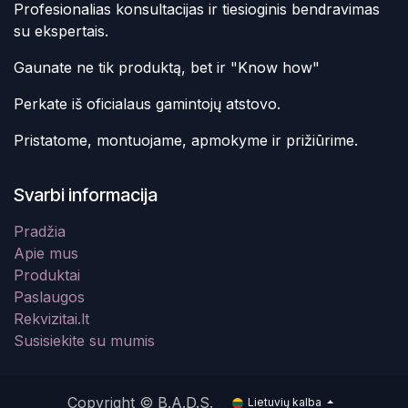
Profesionalias konsultacijas ir tiesioginis bendravimas
su ekspertais.
Gaunate ne tik produktą, bet ir "Know how"
Perkate iš oficialaus gamintojų atstovo.
Pristatome, montuojame, apmokyme ir prižiūrime.
Svarbi informacija
Pradžia
Apie mus
Produktai
Paslaugos
Rekvizitai.lt
Susisiekite su mumis
Copyright © B.A.D.S.
Lietuvių kalba