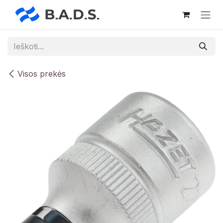
Skip to Content
Visos prekės