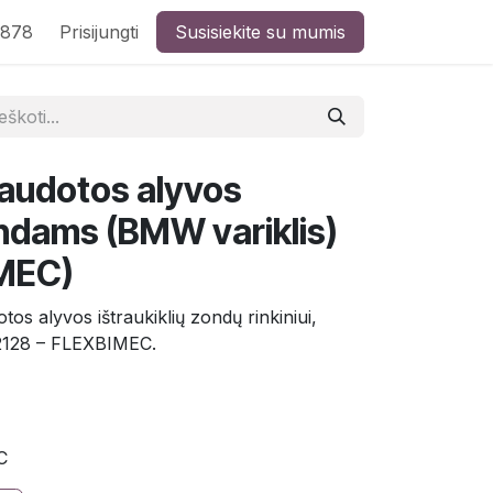
8878
Prisijungti
Susisiekite su mumis
audotos alyvos
ondams (BMW variklis)
IMEC)
tos alyvos ištraukiklių zondų rinkiniui,
 2128 – FLEXBIMEC.
C