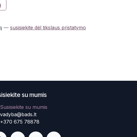
ą
ą
—
susisiekite dėl tikslaus pristatymo
isiekite su mumis
Susisiekite su mumis
vadyba@bads.lt
+370 675 78878