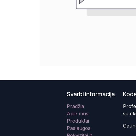
Svarbi informacija
Kodė
Pradžia
Profe
Apie mus
su ek
Produktai
Gauna
Paslaugos
Rekvizitai.lt