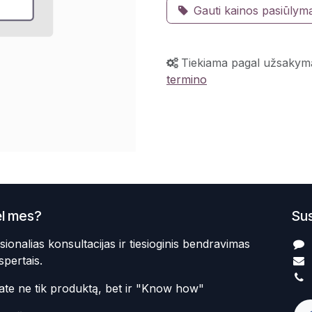
Gauti kainos pasiūlym
Tiekiama pagal užsakym
termino
l mes?
Sus
sionalias konsultacijas ir tiesioginis bendravimas
spertais.
te ne tik produktą, bet ir "Know how"