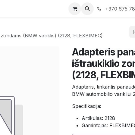
rduotuvė
Susisiekite su mumis
+370 675 7
io zondams (BMW variklis) (2128, FLEXBIMEC)
Adapteris pan
ištraukiklio z
(2128, FLEXB
Adapteris, tinkantis panaudo
BMW automobilio varikliui
Specifikacija:
Artikulas: 2128
Gamintojas: FLEXBIME