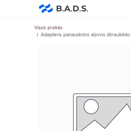
Skip to Content
Pradžia
Pa
Visos prekės
Adapteris panaudotos alyvos ištraukikl