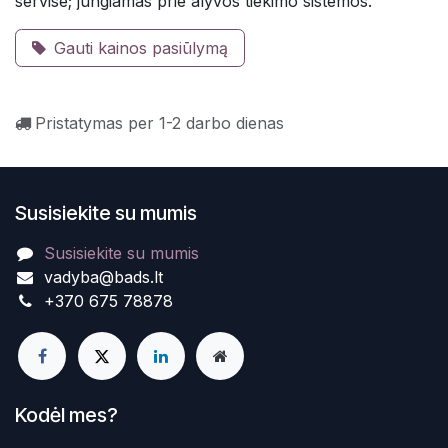
servise; jungiamas prie alyvos tiekimo sistemos.
Gauti kainos pasiūlymą
Pristatymas per 1-2 darbo dienas
Susisiekite su mumis
Susisiekite su mumis
vadyba@bads.lt
+370 675 78878
Kodėl mes?