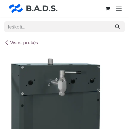
Skip to Content
Visos prekės