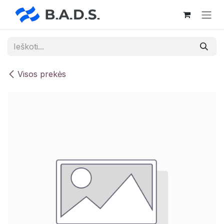
Skip to Content
Visos prekės