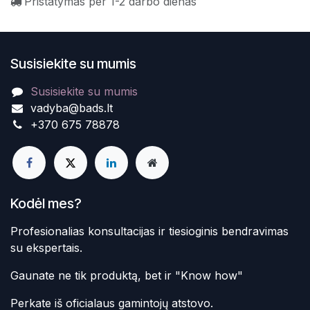
Pristatymas per 1-2 darbo dienas
Susisiekite su mumis
Susisiekite su mumis
vadyba@bads.lt
+370 675 78878
Kodėl mes?
Profesionalias konsultacijas ir tiesioginis bendravimas
su ekspertais.
Gaunate ne tik produktą, bet ir "Know how"
Perkate iš oficialaus gamintojų atstovo.