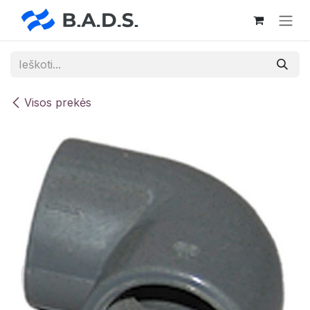
Skip to Content
Visos prekės