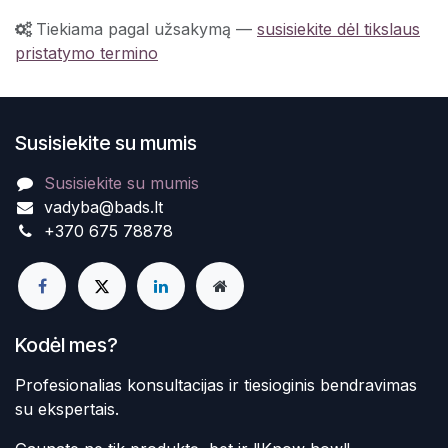
Tiekiama pagal užsakymą
—
susisiekite dėl tikslaus
pristatymo termino
Susisiekite su mumis
Susisiekite su mumis
vadyba@bads.lt
+370 675 78878
Kodėl mes?
Profesionalias konsultacijas ir tiesioginis bendravimas
su ekspertais.