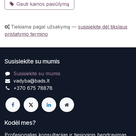
Gauti kainos pasiūlymą
Tiekiama pagal užsakymą
—
susisiekite dėl tikslaus
pristatymo termino
Susisiekite su mumis
Susisiekite su mumis
vadyba@bads.lt
+370 675 78878
Kodėl mes?
Profesionalias konsultacijas ir tiesioginis bendravimas