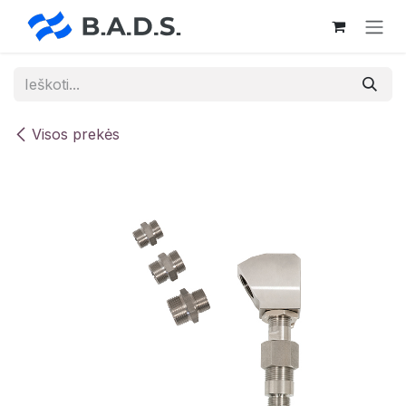
Skip to Content
Visos prekės