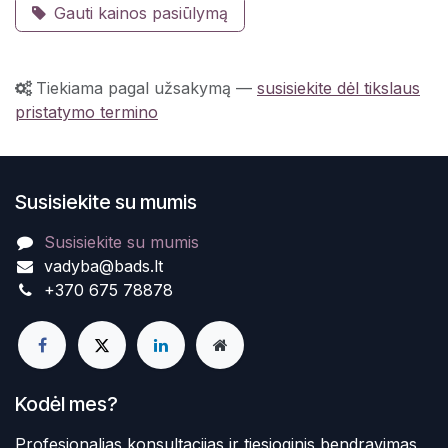
Gauti kainos pasiūlymą
Tiekiama pagal užsakymą
—
susisiekite dėl tikslaus
pristatymo termino
Susisiekite su mumis
Susisiekite su mumis
vadyba@bads.lt
+370 675 78878
Kodėl mes?
Profesionalias konsultacijas ir tiesioginis bendravimas