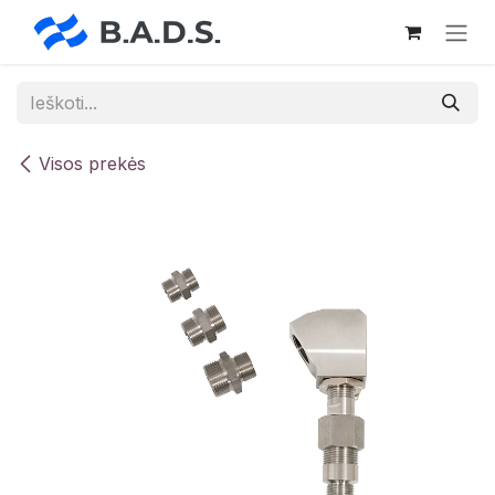
Skip to Content
Visos prekės