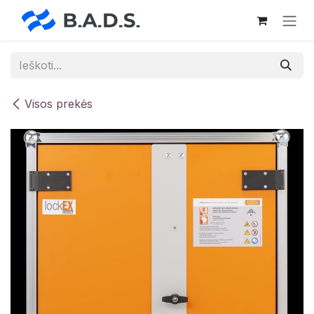
Skip to Content
Visos prekės