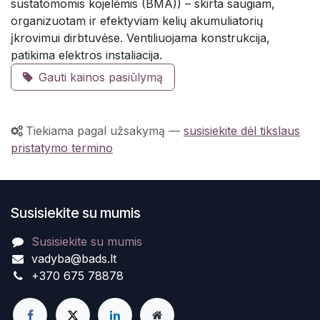
sustatomomis kojelėmis (BMA)) – skirta saugiam,
organizuotam ir efektyviam kelių akumuliatorių
įkrovimui dirbtuvėse. Ventiliuojama konstrukcija,
patikima elektros instaliacija.
Gauti kainos pasiūlymą
Tiekiama pagal užsakymą
—
susisiekite dėl tikslaus
pristatymo termino
Susisiekite su mumis
Susisiekite su mumis
vadyba@bads.lt
+370 675 78878