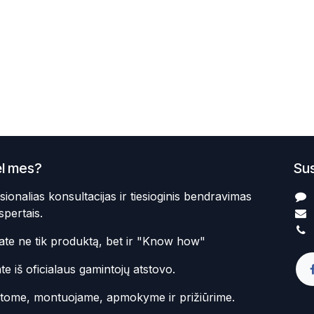
l mes?
Sus
sionalias konsultacijas ir tiesioginis bendravimas
spertais.
te ne tik produktą, bet ir "Know how"
te iš oficialaus gamintojų atstovo.
atome, montuojame, apmokyme ir prižiūrime.