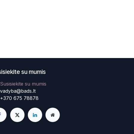
isiekite su mumis
Susisiekite su mumis
vadyba@bads.lt
+370 675 78878