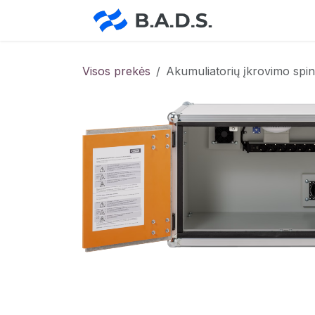
Skip to Content
Pradžia
Pa
Visos prekės
Akumuliatorių įkrovimo spi