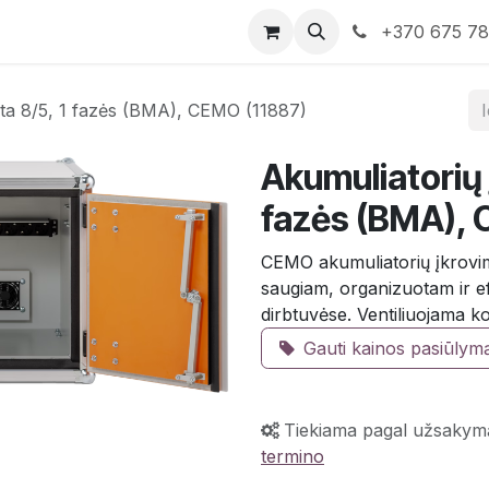
rduotuvė
Susisiekite su mumis
+370 675 7
nta 8/5, 1 fazės (BMA), CEMO (11887)
Akumuliatorių 
fazės (BMA), 
CEMO akumuliatorių įkrovimo
saugiam, organizuotam ir ef
dirbtuvėse. Ventiliuojama kon
Gauti kainos pasiūlym
Tiekiama pagal užsakym
termino