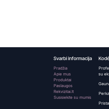
Svarbi informacija
Kodė
Pradžia
Profe
Apie mus
su ek
Produktai
Gauna
Paslaugos
Rekvizitai.lt
Perka
Susisiekite su mumis
Prist