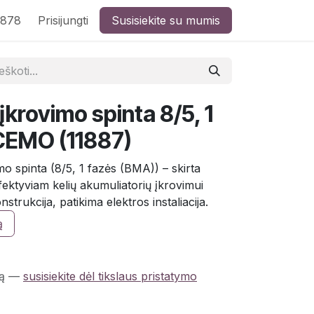
8878
Prisijungti
Susisiekite su mumis
įkrovimo spinta 8/5, 1
CEMO (11887)
 spinta (8/5, 1 fazės (BMA)) – skirta
ektyviam kelių akumuliatorių įkrovimui
strukcija, patikima elektros instaliacija.
ą
ą
—
susisiekite dėl tikslaus pristatymo