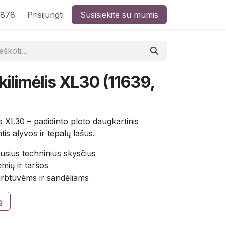
8878
Prisijungti
Susisiekite su mumis
 kilimėlis XL30 (11639,
s XL30 – padidinto ploto daugkartinis
tis alyvos ir tepalų lašus.
ejusius techninius skysčius
mių ir taršos
irbtuvėms ir sandėliams
ą