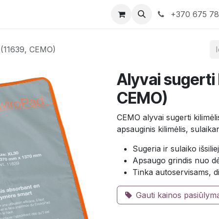
rduotuvė
Susisiekite su mumis
+370 675 7
30 (11639, CEMO)
Alyvai sugerti
CEMO)
CEMO alyvai sugerti kilimėli
apsauginis kilimėlis, sulaikan
Sugeria ir sulaiko išsili
Apsaugo grindis nuo dė
Tinka autoservisams, d
Gauti kainos pasiūlym