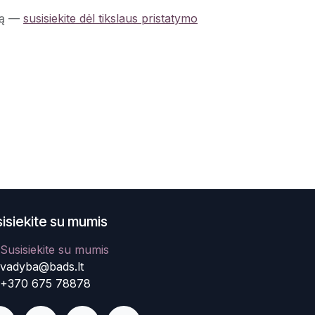
ą
—
susisiekite dėl tikslaus pristatymo
isiekite su mumis
Susisiekite su mumis
vadyba@bads.lt
+370 675 78878