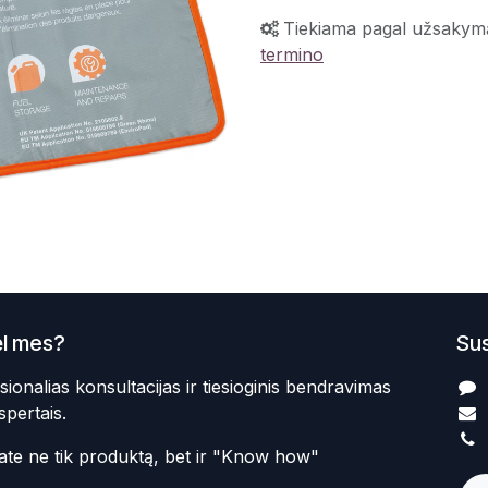
Tiekiama pagal užsakym
termino
l mes?
Sus
sionalias konsultacijas ir tiesioginis bendravimas
spertais.
te ne tik produktą, bet ir "Know how"