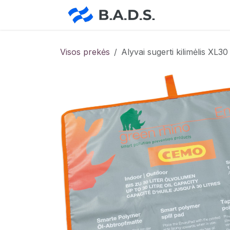
Skip to Content
Pradžia
Pa
Visos prekės
Alyvai sugerti kilimėlis XL