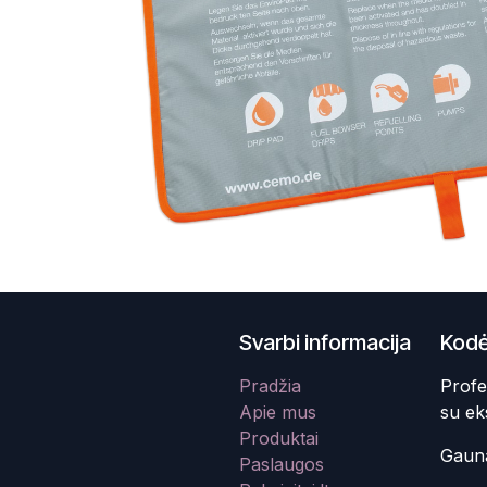
Svarbi informacija
Kodė
Pradžia
Profe
Apie mus
su ek
Produktai
Gauna
Paslaugos