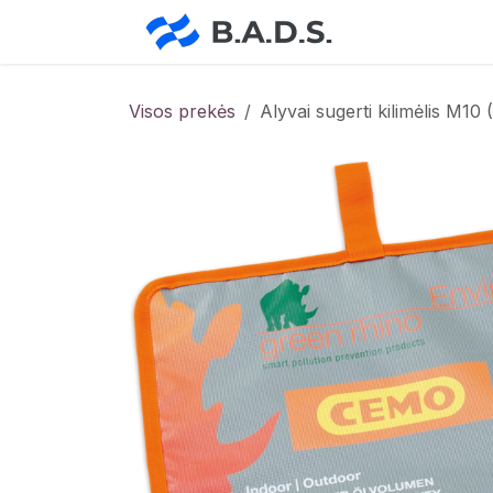
Skip to Content
Pradžia
Pa
Visos prekės
Alyvai sugerti kilimėlis M1