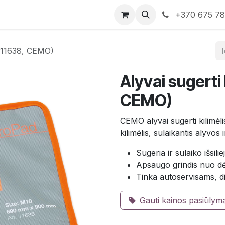
rduotuvė
Susisiekite su mumis
+370 675 7
0 (11638, CEMO)
Alyvai sugerti 
CEMO)
CEMO alyvai sugerti kilimėl
kilimėlis, sulaikantis alyvos 
Sugeria ir sulaiko išsili
Apsaugo grindis nuo dė
Tinka autoservisams, d
Gauti kainos pasiūlym