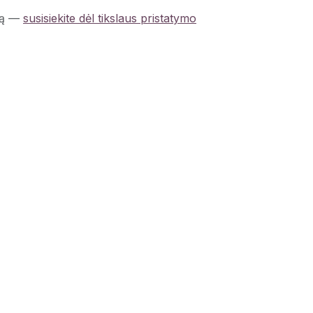
ą
—
susisiekite dėl tikslaus pristatymo