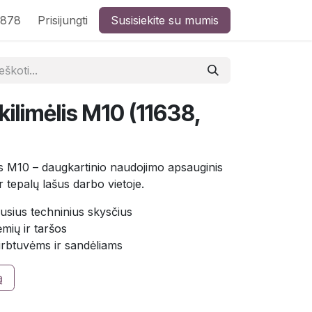
8878
Prisijungti
Susisiekite su mumis
kilimėlis M10 (11638,
is M10 – daugkartinio naudojimo apsauginis
ir tepalų lašus darbo vietoje.
ejusius techninius skysčius
mių ir taršos
irbtuvėms ir sandėliams
ą