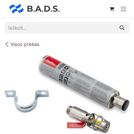
Skip to Content
Visos prekės