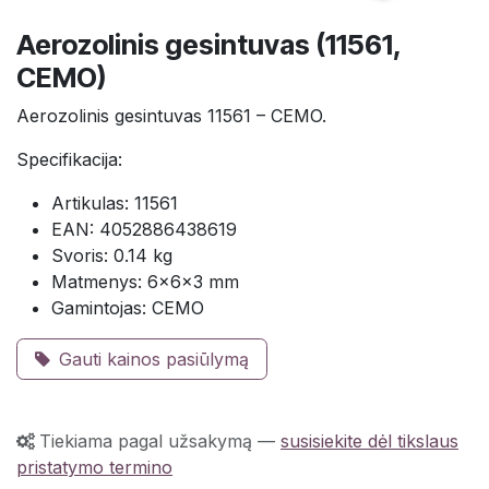
Aerozolinis gesintuvas (11561,
CEMO)
Aerozolinis gesintuvas 11561 – CEMO.
Specifikacija:
Artikulas: 11561
EAN: 4052886438619
Svoris: 0.14 kg
Matmenys: 6×6×3 mm
Gamintojas: CEMO
Gauti kainos pasiūlymą
Tiekiama pagal užsakymą
—
susisiekite dėl tikslaus
pristatymo termino