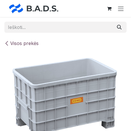
Skip to Content
Visos prekės