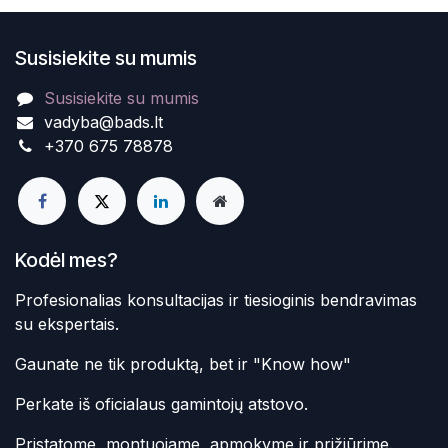
Susisiekite su mumis
Susisiekite su mumis
vadyba@bads.lt
+370 675 78878
Kodėl mes?
Profesionalias konsultacijas ir tiesioginis bendravimas
su ekspertais.
Gaunate ne tik produktą, bet ir "Know how"
Perkate iš oficialaus gamintojų atstovo.
Pristatome, montuojame, apmokyme ir prižiūrime.