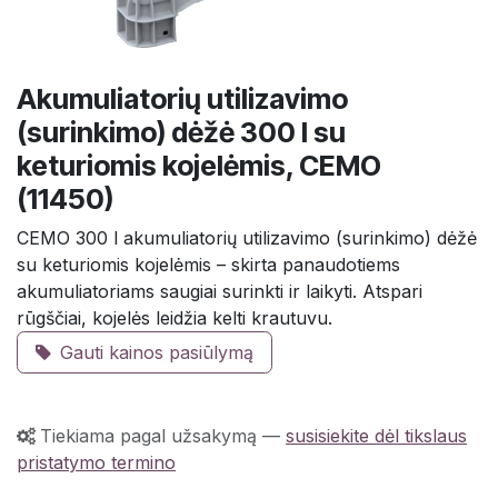
Akumuliatorių utilizavimo
(surinkimo) dėžė 300 l su
keturiomis kojelėmis, CEMO
(11450)
CEMO 300 l akumuliatorių utilizavimo (surinkimo) dėžė
su keturiomis kojelėmis – skirta panaudotiems
akumuliatoriams saugiai surinkti ir laikyti. Atspari
rūgščiai, kojelės leidžia kelti krautuvu.
Gauti kainos pasiūlymą
Tiekiama pagal užsakymą
—
susisiekite dėl tikslaus
pristatymo termino