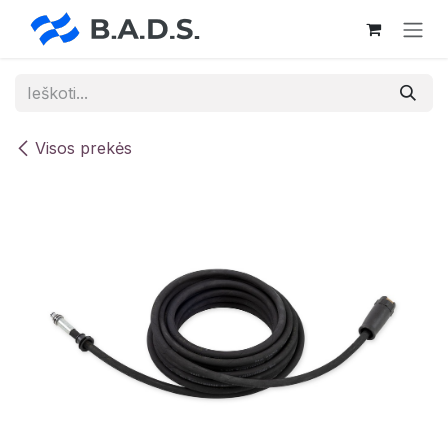
Skip to Content
Visos prekės