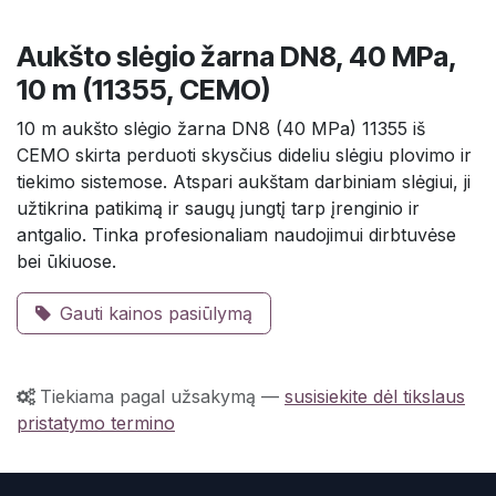
Aukšto slėgio žarna DN8, 40 MPa,
10 m (11355, CEMO)
10 m aukšto slėgio žarna DN8 (40 MPa) 11355 iš
CEMO skirta perduoti skysčius dideliu slėgiu plovimo ir
tiekimo sistemose. Atspari aukštam darbiniam slėgiui, ji
užtikrina patikimą ir saugų jungtį tarp įrenginio ir
antgalio. Tinka profesionaliam naudojimui dirbtuvėse
bei ūkiuose.
Gauti kainos pasiūlymą
Tiekiama pagal užsakymą
—
susisiekite dėl tikslaus
pristatymo termino