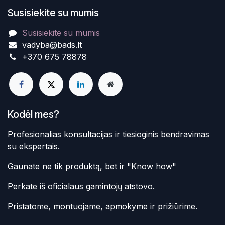
Susisiekite su mumis
Susisiekite su mumis
vadyba@bads.lt
+370 675 78878
Kodėl mes?
Profesionalias konsultacijas ir tiesioginis bendravimas
su ekspertais.
Gaunate ne tik produktą, bet ir "Know how"
Perkate iš oficialaus gamintojų atstovo.
Pristatome, montuojame, apmokyme ir prižiūrime.