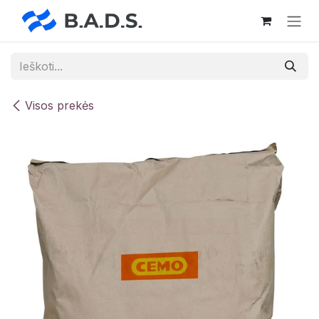
Skip to Content
Visos prekės