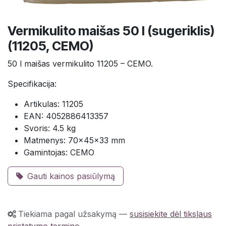
Vermikulito maišas 50 l (sugeriklis)
(11205, CEMO)
50 l maišas vermikulito 11205 – CEMO.
Specifikacija:
Artikulas: 11205
EAN: 4052886413357
Svoris: 4.5 kg
Matmenys: 70×45×33 mm
Gamintojas: CEMO
Gauti kainos pasiūlymą
Tiekiama pagal užsakymą
—
susisiekite dėl tikslaus