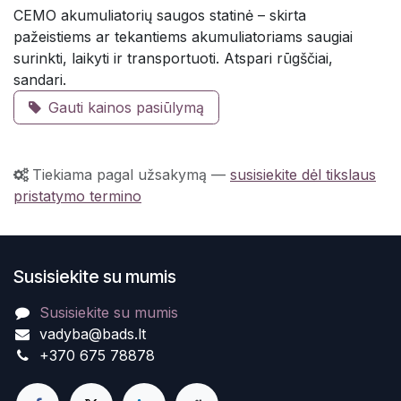
CEMO akumuliatorių saugos statinė – skirta
pažeistiems ar tekantiems akumuliatoriams saugiai
surinkti, laikyti ir transportuoti. Atspari rūgščiai,
sandari.
Gauti kainos pasiūlymą
Tiekiama pagal užsakymą
—
susisiekite dėl tikslaus
pristatymo termino
Susisiekite su mumis
Susisiekite su mumis
vadyba@bads.lt
+370 675 78878