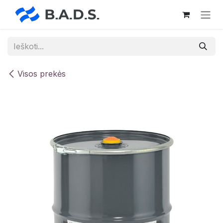
Skip to Content
Visos prekės