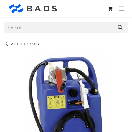
Skip to Content
Visos prekės