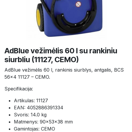
AdBlue vežimėlis 60 l su rankiniu
siurbliu (11127, CEMO)
AdBlue vežimėlis 60 l, rankinis siurblys, antgalis, BCS
56x4 11127 – CEMO.
Specifikacija:
Artikulas: 11127
EAN: 4052886391334
Svoris: 14.0 kg
Matmenys: 90×53×38 mm
Gamintojas: CEMO