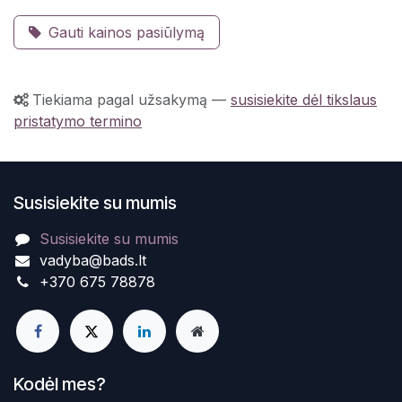
Gauti kainos pasiūlymą
Tiekiama pagal užsakymą
—
susisiekite dėl tikslaus
pristatymo termino
Susisiekite su mumis
Susisiekite su mumis
vadyba@bads.lt
+370 675 78878
Kodėl mes?