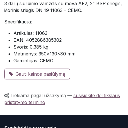
3 dalių siurbimo vamzdis su mova AF2, 2" BSP sriegis,
išorinis sriegis DN 19 11063 – CEMO.
Specifikacija:
Artikulas: 11063
EAN: 4052886385302
Svoris: 0.385 kg
Matmenys: 350×130×80 mm
Gamintojas: CEMO
Gauti kainos pasiūlymą
Tiekiama pagal užsakymą
—
susisiekite dėl tikslaus
pristatymo termino
Susisiekite su mumis