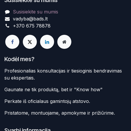
Susisiekite su mumis
vadyba@bads.lt
+370 675 78878
Kodėl mes?
Profesionalias konsultacijas ir tiesioginis bendravimas
su ekspertais.
Gaunate ne tik produktą, bet ir "Know how"
Perkate iš oficialaus gamintojų atstovo.
Pristatome, montuojame, apmokyme ir prižiūrime.
Svarbi informacija