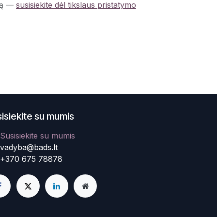
ą
—
susisiekite dėl tikslaus pristatymo
isiekite su mumis
Susisiekite su mumis
vadyba@bads.lt
+370 675 78878