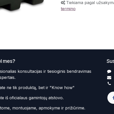
Tiekiama pagal užsakym
termino
l mes?
Sus
sionalias konsultacijas ir tiesioginis bendravimas
spertais.
te ne tik produktą, bet ir "Know how"
te iš oficialaus gamintojų atstovo.
atome, montuojame, apmokyme ir prižiūrime.