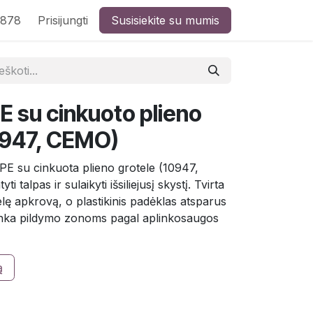
8878
Prisijungti
Susisiekite su mumis
E su cinkuoto plieno
0947, CEMO)
PE su cinkuota plieno grotele (10947,
i talpas ir sulaikyti išsiliejusį skystį. Tvirta
elę apkrovą, o plastikinis padėklas atsparus
Tinka pildymo zonoms pagal aplinkosaugos
ą