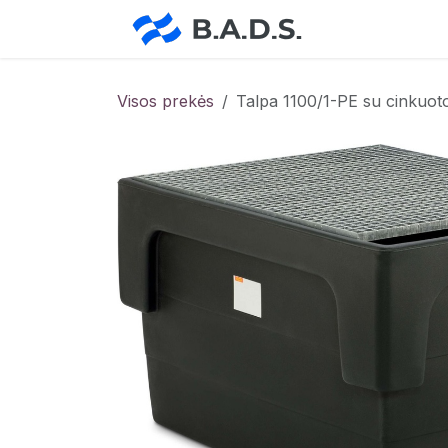
Skip to Content
Pradžia
Pa
Visos prekės
Talpa 1100/1-PE su cinkuot