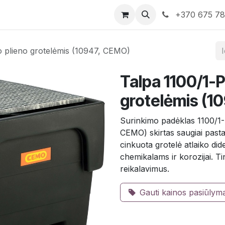
rduotuvė
Susisiekite su mumis
+370 675 7
o plieno grotelėmis (10947, CEMO)
Talpa 1100/1-P
grotelėmis (1
Surinkimo padėklas 1100/1-
CEMO) skirtas saugiai pastatyt
cinkuota grotelė atlaiko did
chemikalams ir korozijai. 
reikalavimus.
Gauti kainos pasiūlym