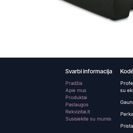
Svarbi informacija
Kodė
Pradžia
Profe
Apie mus
su ek
Produktai
Gauna
Paslaugos
Rekvizitai.lt
Perka
Susisiekite su mumis
Prist