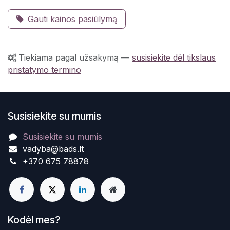
Gauti kainos pasiūlymą
Tiekiama pagal užsakymą
—
susisiekite dėl tikslaus
pristatymo termino
Susisiekite su mumis
Susisiekite su mumis
vadyba@bads.lt
+370 675 78878
Kodėl mes?