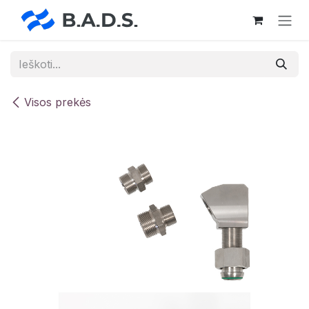
Skip to Content
Visos prekės