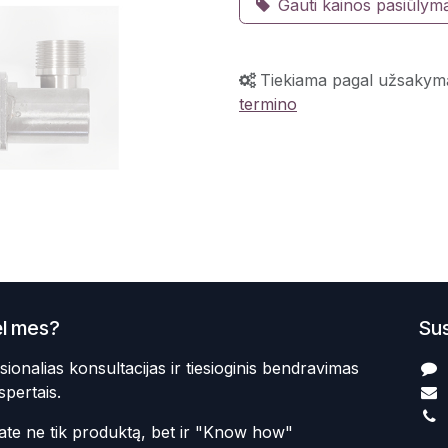
Gauti kainos pasiūlym
Tiekiama pagal užsakym
termino
l mes?
Sus
sionalias konsultacijas ir tiesioginis bendravimas
spertais.
te ne tik produktą, bet ir "Know how"