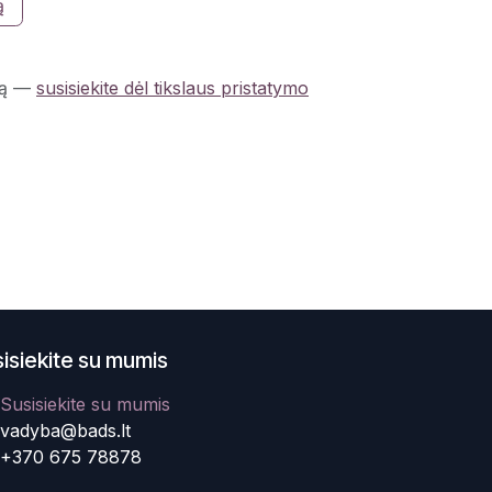
ą
ą
—
susisiekite dėl tikslaus pristatymo
isiekite su mumis
Susisiekite su mumis
vadyba@bads.lt
+370 675 78878