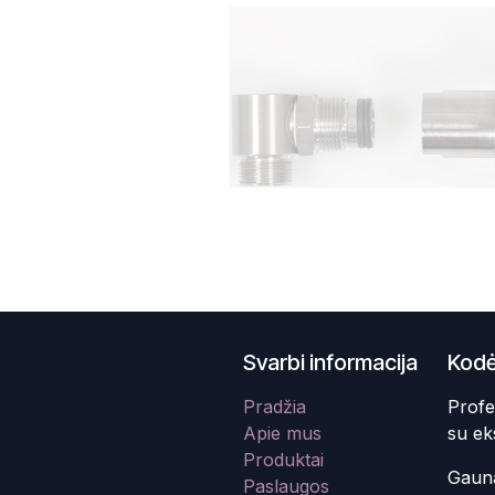
Svarbi informacija
Kodė
Pradžia
Profe
Apie mus
su ek
Produktai
Gauna
Paslaugos