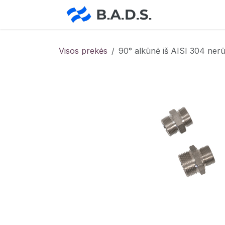
Skip to Content
Pradžia
Pa
Visos prekės
90° alkūnė iš AISI 304 ner