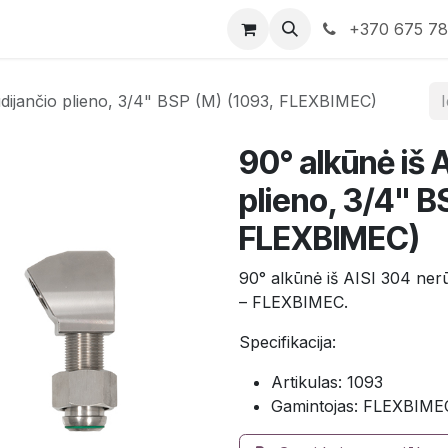
rduotuvė
Susisiekite su mumis
+370 675 7
ūdijančio plieno, 3/4" BSP (M) (1093, FLEXBIMEC)
90° alkūnė iš 
plieno, 3/4" B
FLEXBIMEC)
90° alkūnė iš AISI 304 nerū
– FLEXBIMEC.
Specifikacija:
Artikulas: 1093
Gamintojas: FLEXBIME