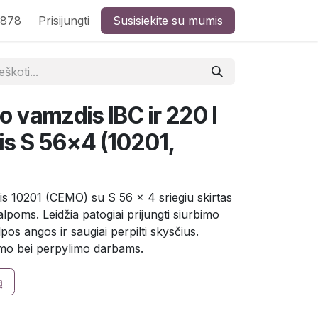
8878
Prisijungti
Susisiekite su mumis
o vamzdis IBC ir 220 l
is S 56×4 (10201,
is 10201 (CEMO) su S 56 x 4 sriegiu skirtas
alpoms. Leidžia patogiai prijungti siurbimo
pos angos ir saugiai perpilti skysčius.
imo bei perpylimo darbams.
ą