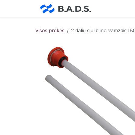
Skip to Content
Pradžia
Pa
Visos prekės
2 dalių siurbimo vamzdis IB