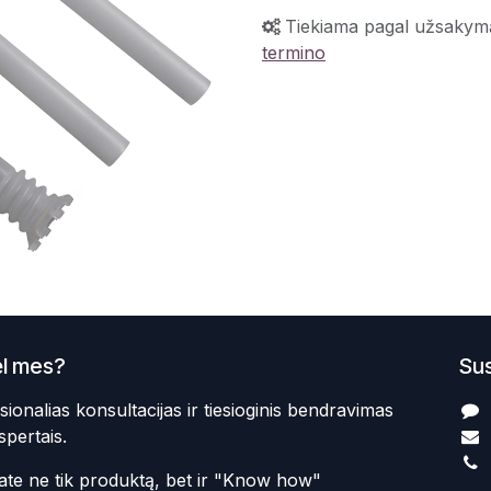
Tiekiama pagal užsakym
termino
l mes?
Sus
sionalias konsultacijas ir tiesioginis bendravimas
spertais.
te ne tik produktą, bet ir "Know how"