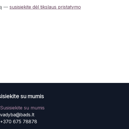
ą
—
susisiekite dėl tikslaus pristatymo
isiekite su mumis
Susisiekite su mumis
vadyba@bads.lt
+370 675 78878