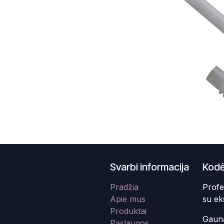
Svarbi informacija
Kodė
Pradžia
Profe
Apie mus
su ek
Produktai
Gauna
Paslaugos