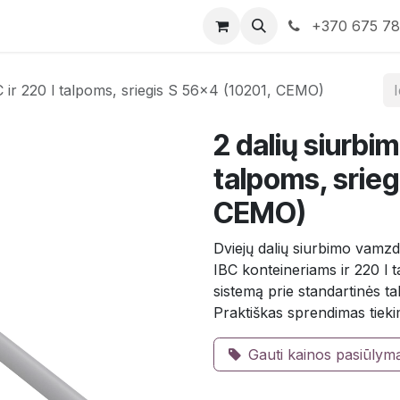
rduotuvė
Susisiekite su mumis
+370 675 7
C ir 220 l talpoms, sriegis S 56×4 (10201, CEMO)
2 dalių siurbim
talpoms, srieg
CEMO)
Dviejų dalių siurbimo vamzd
IBC konteineriams ir 220 l t
sistemą prie standartinės tal
Praktiškas sprendimas tiek
Gauti kainos pasiūlym