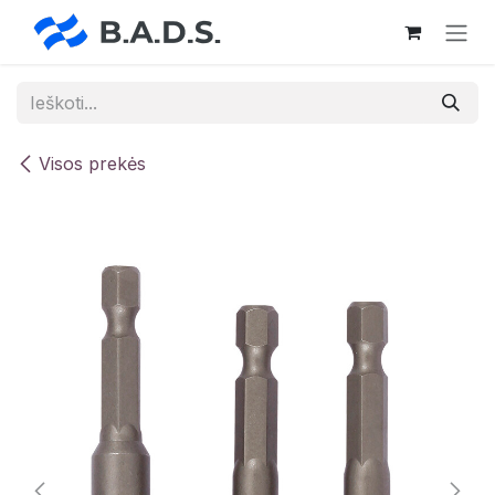
Skip to Content
Visos prekės