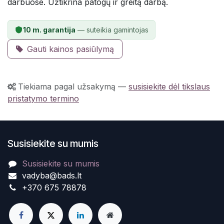
darbuose. Užtikrina patogų ir greitą darbą.
10 m. garantija
— suteikia gamintojas
Gauti kainos pasiūlymą
Tiekiama pagal užsakymą
—
susisiekite dėl tikslaus
pristatymo termino
Susisiekite su mumis
Susisiekite su mumis
vadyba@bads.lt
+370 675 78878