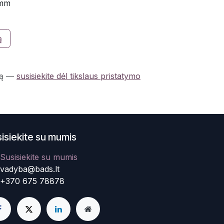
 mm
ą
ą
—
susisiekite dėl tikslaus pristatymo
isiekite su mumis
Susisiekite su mumis
vadyba@bads.lt
+370 675 78878