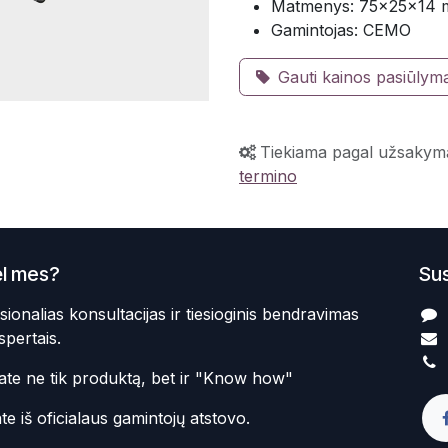
Matmenys: 75×25×14
Gamintojas: CEMO
Gauti kainos pasiūlym
Tiekiama pagal užsakym
termino
l mes?
Sus
sionalias konsultacijas ir tiesioginis bendravimas
spertais.
te ne tik produktą, bet ir "Know how"
te iš oficialaus gamintojų atstovo.