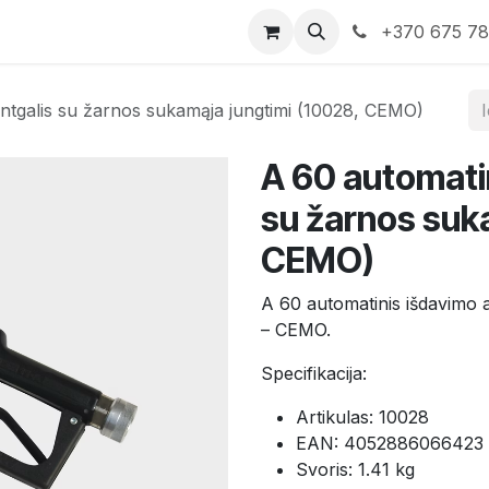
rduotuvė
Susisiekite su mumis
+370 675 7
antgalis su žarnos sukamąja jungtimi (10028, CEMO)
A 60 automatin
su žarnos suk
CEMO)
A 60 automatinis išdavimo 
– CEMO.
Specifikacija:
Artikulas: 10028
EAN: 4052886066423
Svoris: 1.41 kg