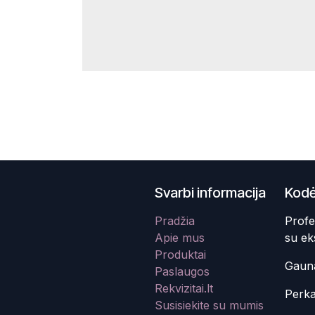
Svarbi informacija
Kodė
Pradžia
Profe
Apie mus
su ek
Produktai
Gauna
Paslaugos
Rekvizitai.lt
Perka
Susisiekite su mumis