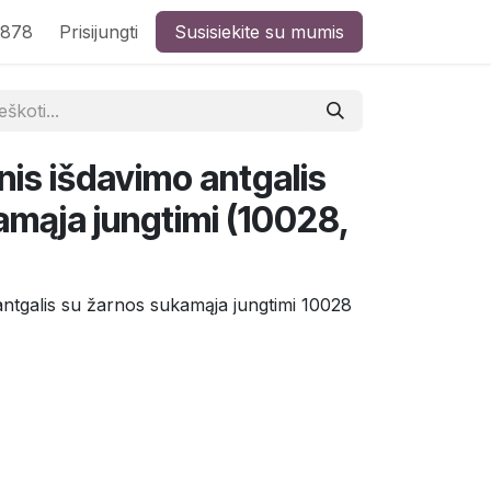
8878
Prisijungti
Susisiekite su mumis
is išdavimo antgalis
amąja jungtimi (10028,
antgalis su žarnos sukamąja jungtimi 10028