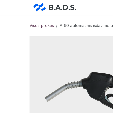
Skip to Content
Pradžia
Pa
Visos prekės
A 60 automatinis išdavimo 