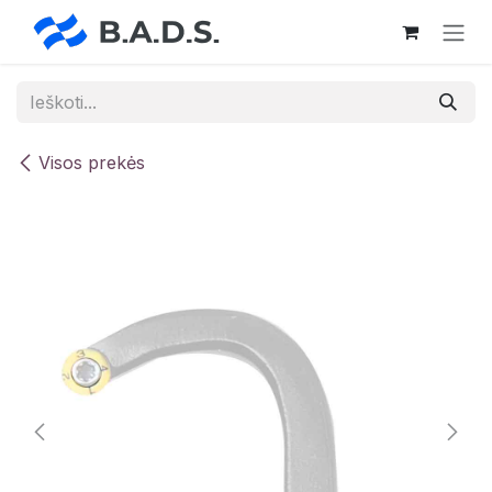
Skip to Content
Visos prekės