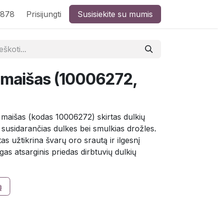
8878
Prisijungti
Susisiekite su mumis
o maišas (10006272,
aišas (kodas 10006272) skirtas dulkių
ko susidarančias dulkes bei smulkias drožles.
as užtikrina švarų oro srautą ir ilgesnį
as atsarginis priedas dirbtuvių dulkių
ą