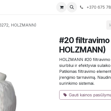
rduotuvė
Susisiekite su mumis
+370 675 7
0006272, HOLZMANN)
#20 filtravim
HOLZMANN)
HOLZMANN #20 filtravimo m
siurbliui ir efektyviai sulai
Patikimas filtravimo element
įrenginio tarnavimą. Nauding
surinkimo sistemai.
Gauti kainos pasiūlym