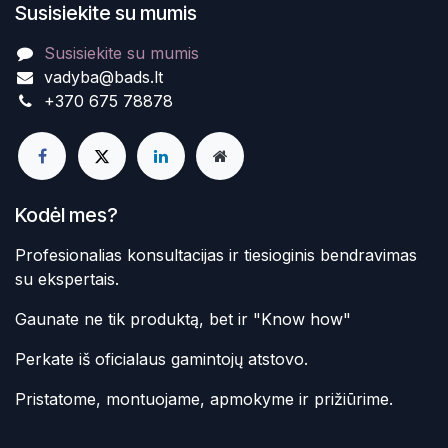
Susisiekite su mumis
Susisiekite su mumis
vadyba@bads.lt
+370 675 78878
Kodėl mes?
Profesionalias konsultacijas ir tiesioginis bendravimas
su ekspertais.
Gaunate ne tik produktą, bet ir "Know how"
Perkate iš oficialaus gamintojų atstovo.
Pristatome, montuojame, apmokyme ir prižiūrime.