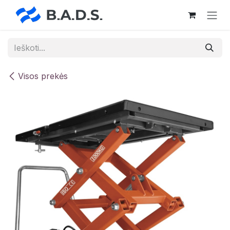
Skip to Content
Visos prekės