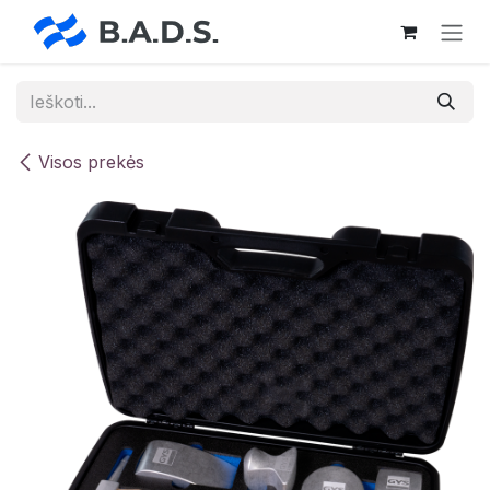
Skip to Content
Visos prekės