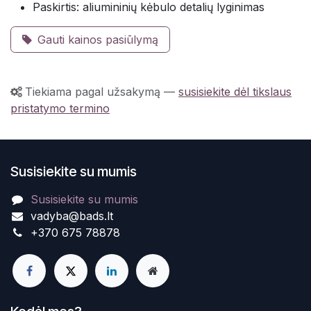
Paskirtis: aliumininių kėbulo detalių lyginimas
Gauti kainos pasiūlymą
Tiekiama pagal užsakymą
—
susisiekite dėl tikslaus
pristatymo termino
Susisiekite su mumis
Susisiekite su mumis
vadyba@bads.lt
+370 675 78878