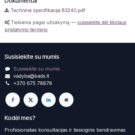
Dokumentai
Techninė specifikacija 83240.pdf
Tiekiama pagal užsakymą
—
susisiekite dėl tikslaus
pristatymo termino
Susisiekite su mumis
Susisiekite su mumis
vadyba@bads.lt
+370 675 78878
Kodėl mes?
Profesionalias konsultacijas ir tiesioginis bendravimas