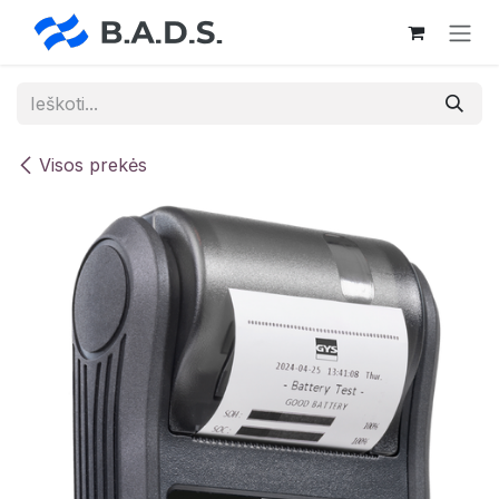
Skip to Content
Visos prekės