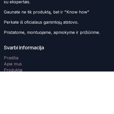
su ekspertais.
Gaunate ne tik produktą, bet ir "Know how"
Perkate iš oficialaus gamintojų atstovo.
Pristatome, montuojame, apmokyme ir prižiūrime.
Svarbi informacija
Pradžia
Apie mus
Produktai
Paslaugos
Rekvizitai.lt
Susisiekite su mumis
Copyright © B.A.D.S.
Lietuvių kalba
Sukurta Naudojant
- The #1
Atviro kodo e-