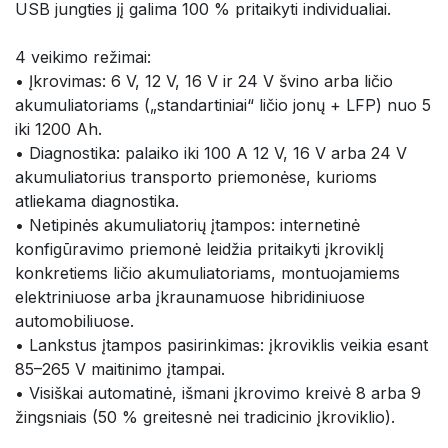
USB jungties jį galima 100 % pritaikyti individualiai.
4 veikimo režimai:
• Įkrovimas: 6 V, 12 V, 16 V ir 24 V švino arba ličio
akumuliatoriams („standartiniai“ ličio jonų + LFP) nuo 5
iki 1200 Ah.
• Diagnostika: palaiko iki 100 A 12 V, 16 V arba 24 V
akumuliatorius transporto priemonėse, kurioms
atliekama diagnostika.
• Netipinės akumuliatorių įtampos: internetinė
konfigūravimo priemonė leidžia pritaikyti įkroviklį
konkretiems ličio akumuliatoriams, montuojamiems
elektriniuose arba įkraunamuose hibridiniuose
automobiliuose.
• Lankstus įtampos pasirinkimas: įkroviklis veikia esant
85–265 V maitinimo įtampai.
• Visiškai automatinė, išmani įkrovimo kreivė 8 arba 9
žingsniais (50 % greitesnė nei tradicinio įkroviklio).