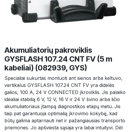
Akumuliatorių pakroviklis
GYSFLASH 107.24 CNT FV (5 m
kabeliai) (082939, GYS)
Specialiai sukurtas montuoti ant sienos arba keltuvo,
vertikalus GYSFLASH 107.24 CNT FV yra didelės
galios, 100 A, 24 V CONNECTED įkroviklis. Jis palaiko
idealiai stabilią 6 V, 12 V, 16 V ir 24 V švino arba ličio
akumuliatoriaus įtampą diagnostikos etapų metu. Jis
taip pat garantuoja optimalią įkrovimo kokybę, kad
būtų galima aptarnauti net ir pažangiausias transporto
priemones. Jo apšviesta sąsaja yra labai intuityvi. Dėl