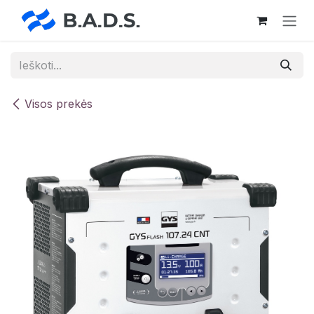
Skip to Content
Visos prekės