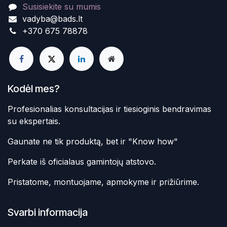
Susisiekite su mumis
vadyba@bads.lt
+370 675 78878
Kodėl mes?
Profesionalias konsultacijas ir tiesioginis bendravimas
su ekspertais.
Gaunate ne tik produktą, bet ir "Know how"
Perkate iš oficialaus gamintojų atstovo.
Pristatome, montuojame, apmokyme ir prižiūrime.
Svarbi informacija