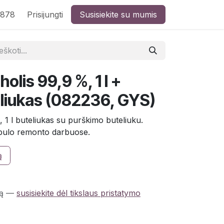
8878
Prisijungti
Susisiekite su mumis
holis 99,9 %, 1 l +
liukas (082236, GYS)
, 1 l buteliukas su purškimo buteliuku.
kėbulo remonto darbuose.
ą
ą
—
susisiekite dėl tikslaus pristatymo