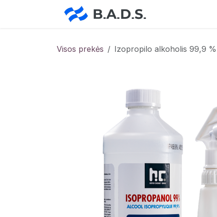
Skip to Content
Pradžia
Pa
Visos prekės
Izopropilo alkoholis 99,9 %