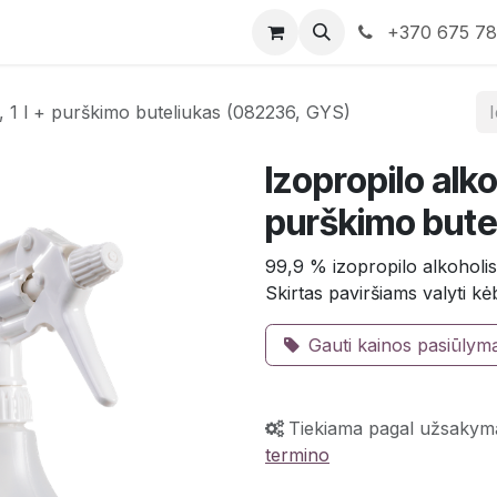
rduotuvė
Susisiekite su mumis
+370 675 7
, 1 l + purškimo buteliukas (082236, GYS)
Izopropilo alko
purškimo bute
99,9 % izopropilo alkoholis
Skirtas paviršiams valyti 
Gauti kainos pasiūlym
Tiekiama pagal užsakym
termino