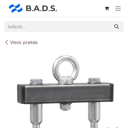
Skip to Content
Visos prekės