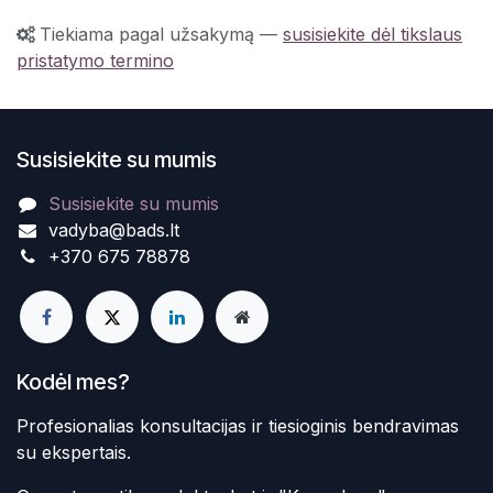
Tiekiama pagal užsakymą
—
susisiekite dėl tikslaus
pristatymo termino
Susisiekite su mumis
Susisiekite su mumis
vadyba@bads.lt
+370 675 78878
Kodėl mes?
Profesionalias konsultacijas ir tiesioginis bendravimas
su ekspertais.