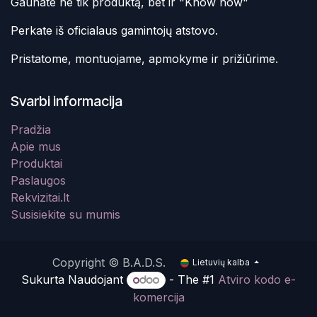
Gaunate ne tik produktą, bet ir "Know how"
Perkate iš oficialaus gamintojų atstovo.
Pristatome, montuojame, apmokyme ir prižiūrime.
Svarbi informacija
Pradžia
Apie mus
Produktai
Paslaugos
Rekvizitai.lt
Susisiekite su mumis
Copyright © B.A.D.S.
Lietuvių kalba
Sukurta Naudojant
- The #1
Atviro kodo e-
komercija