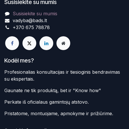
Susisiekite su mumis
Susisiekite su mumis
vadyba@bads.lt
+370 675 78878
Kodėl mes?
Profesionalias konsultacijas ir tiesioginis bendravimas
su ekspertais.
Gaunate ne tik produktą, bet ir "Know how"
Perkate iš oficialaus gamintojų atstovo.
Pristatome, montuojame, apmokyme ir prižiūrime.