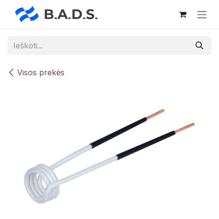
Skip to Content
Visos prekės