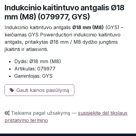
Indukcinio kaitintuvo antgalis Ø18
mm (M8) (079977, GYS)
Indukcinio kaitintuvo antgalis
Ø18 mm (M8)
(GYS) –
keičiamas GYS Powerduction indukcinio kaitintuvo
antgalis, pritaikytas Ø18 mm / M8 dydžio jungtims
įkaitinti ir atlaisvinti.
Dydis: Ø18 mm (M8)
Artikulas: 079977
Gamintojas: GYS
Gauti kainos pasiūlymą
Tiekiama pagal užsakymą
—
susisiekite dėl tikslaus
pristatymo termino