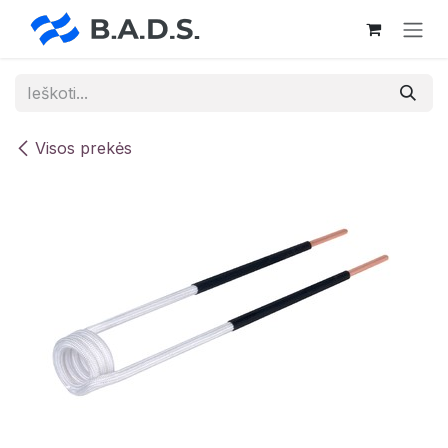
Skip to Content
Visos prekės