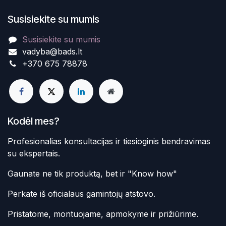
Susisiekite su mumis
Susisiekite su mumis
vadyba@bads.lt
+370 675 78878
Kodėl mes?
Profesionalias konsultacijas ir tiesioginis bendravimas
su ekspertais.
Gaunate ne tik produktą, bet ir "Know how"
Perkate iš oficialaus gamintojų atstovo.
Pristatome, montuojame, apmokyme ir prižiūrime.