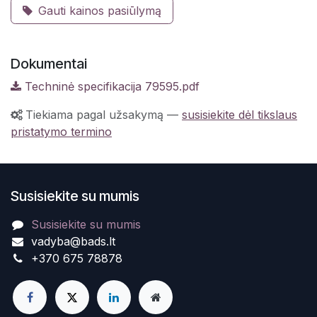
Gauti kainos pasiūlymą
Dokumentai
Techninė specifikacija 79595.pdf
Tiekiama pagal užsakymą
—
susisiekite dėl tikslaus
pristatymo termino
Susisiekite su mumis
Susisiekite su mumis
vadyba@bads.lt
+370 675 78878