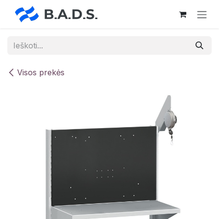
Skip to Content
Visos prekės