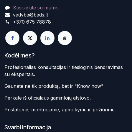
Susisiekite su mumis
vadyba@bads.lt
+370 675 78878
Kodėl mes?
Profesionalias konsultacijas ir tiesioginis bendravimas
su ekspertais.
Gaunate ne tik produktą, bet ir "Know how"
Perkate iš oficialaus gamintojų atstovo.
Pristatome, montuojame, apmokyme ir prižiūrime.
Svarbi informacija