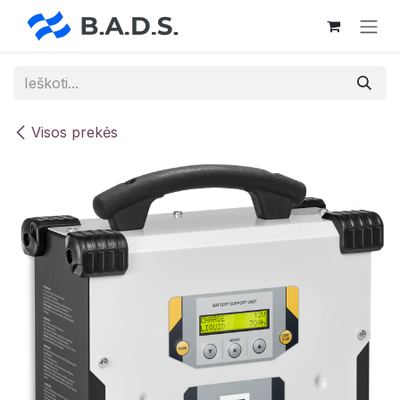
Skip to Content
Visos prekės