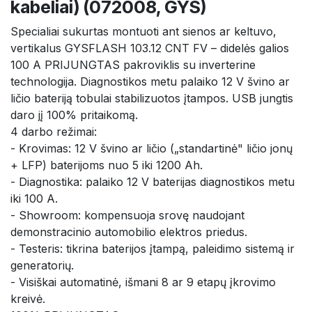
kabeliai) (072008, GYS)
Specialiai sukurtas montuoti ant sienos ar keltuvo,
vertikalus GYSFLASH 103.12 CNT FV – didelės galios
100 A PRIJUNGTAS pakroviklis su inverterine
technologija. Diagnostikos metu palaiko 12 V švino ar
ličio bateriją tobulai stabilizuotos įtampos. USB jungtis
daro jį 100% pritaikomą.
4 darbo režimai:
- Krovimas: 12 V švino ar ličio („standartinė" ličio jonų
+ LFP) baterijoms nuo 5 iki 1200 Ah.
- Diagnostika: palaiko 12 V baterijas diagnostikos metu
iki 100 A.
- Showroom: kompensuoja srovę naudojant
demonstracinio automobilio elektros priedus.
- Testeris: tikrina baterijos įtampą, paleidimo sistemą ir
generatorių.
- Visiškai automatinė, išmani 8 ar 9 etapų įkrovimo
kreivė.