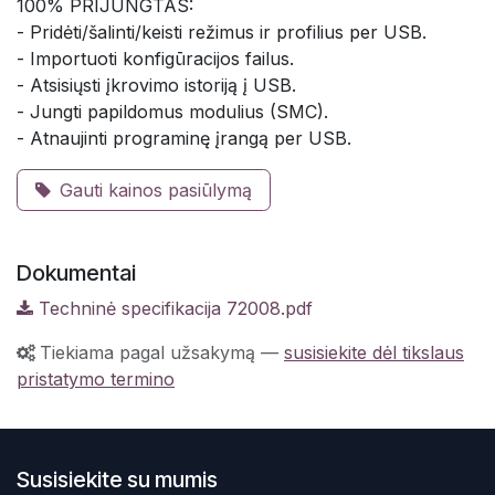
100% PRIJUNGTAS:
- Pridėti/šalinti/keisti režimus ir profilius per USB.
- Importuoti konfigūracijos failus.
- Atsisiųsti įkrovimo istoriją į USB.
- Jungti papildomus modulius (SMC).
- Atnaujinti programinę įrangą per USB.
Gauti kainos pasiūlymą
Dokumentai
Techninė specifikacija 72008.pdf
Tiekiama pagal užsakymą
—
susisiekite dėl tikslaus
pristatymo termino
Susisiekite su mumis