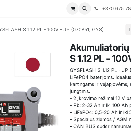
rduotuvė
Susisiekite su mumis
+370 675 7
GYSFLASH S 1.12 PL - 100V - JP (070851, GYS)
Akumuliatorių
S 1.12 PL - 10
GYSFLASH S 1.12 PL - JP (1
LiFePO4 baterijoms. Idealu
kartingams ir vejapjovėms; s
jungtimis.
- 2 įkrovimo režimai 12 V ba
- Pb: 2–32 Ah ir iki 100 Ah 
- LiFePO4: 0,5–20 Ah ir iki
- Specialus žiemos / AGM r
- CAN BUS suderinamumas