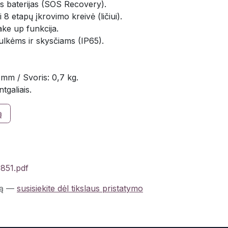
ias baterijas (SOS Recovery).
 8 etapų įkrovimo kreivė (ličiui).
ke up funkcija.
ulkėms ir skysčiams (IP65).
mm / Svoris: 0,7 kg.
tgaliais.
ą
0851.pdf
ą
—
susisiekite dėl tikslaus pristatymo