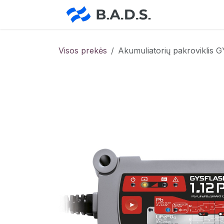
Skip to Content
Pradžia
Pa
Visos prekės
Akumuliatorių pakroviklis 