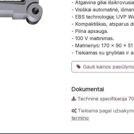
- Atgaivina giliai išsikrovus
- Visiškai automatinė, išmani
- EBS technologija; UVP Wa
- Kompaktiškas, atsparus d
- Pilna apsauga.
- 100 V maitinimas.
- Matmenys: 170 x 90 x 51 
- Tiekiamas su gnybtais ir an
Gauti kainos pasiūlym
Dokumentai
Techninė specifikacija 7
Tiekiama pagal užsakym
termino