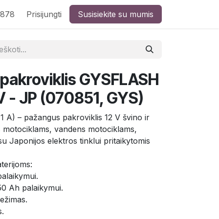
8878
Prisijungti
Susisiekite su mumis
 pakroviklis GYSFLASH
0V - JP (070851, GYS)
 A) – pažangus pakroviklis 12 V švino ir
s motociklams, vandens motociklams,
u Japonijos elektros tinklui pritaikytomis
terijoms:
palaikymui.
 50 Ah palaikymui.
ežimas.
.