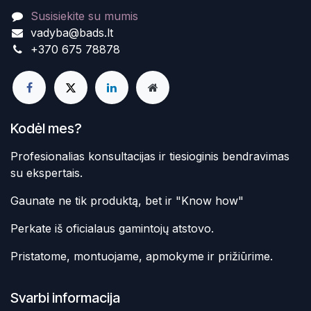
Susisiekite su mumis
vadyba@bads.lt
+370 675 78878
Kodėl mes?
Profesionalias konsultacijas ir tiesioginis bendravimas
su ekspertais.
Gaunate ne tik produktą, bet ir "Know how"
Perkate iš oficialaus gamintojų atstovo.
Pristatome, montuojame, apmokyme ir prižiūrime.
Svarbi informacija