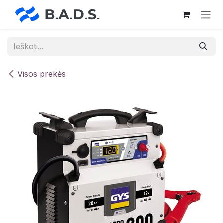
Skip to Content
Visos prekės