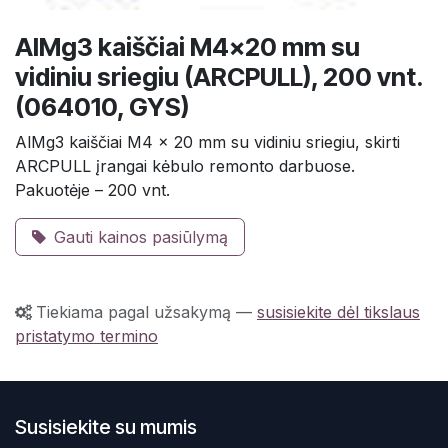
AlMg3 kaiščiai M4×20 mm su
vidiniu sriegiu (ARCPULL), 200 vnt.
(064010, GYS)
AlMg3 kaiščiai M4 × 20 mm su vidiniu sriegiu, skirti
ARCPULL įrangai kėbulo remonto darbuose.
Pakuotėje – 200 vnt.
Gauti kainos pasiūlymą
Tiekiama pagal užsakymą
—
susisiekite dėl tikslaus
pristatymo termino
Susisiekite su mumis