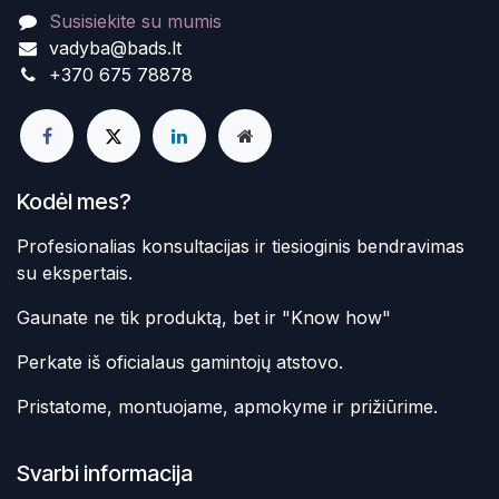
Susisiekite su mumis
vadyba@bads.lt
+370 675 78878
Kodėl mes?
Profesionalias konsultacijas ir tiesioginis bendravimas
su ekspertais.
Gaunate ne tik produktą, bet ir "Know how"
Perkate iš oficialaus gamintojų atstovo.
Pristatome, montuojame, apmokyme ir prižiūrime.
Svarbi informacija