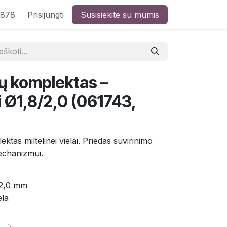
8878
Prisijungti
Susisiekite su mumis
lių komplektas –
ai Ø1,8/2,0 (061743,
lektas miltelinei vielai. Priedas suvirinimo
echanizmui.
/2,0 mm
ela