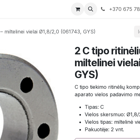
rduotuvė
Susisiekite su mumis
+370 675 7
 – miltelinei vielai Ø1,8/2,0 (061743, GYS)
2 C tipo ritinė
miltelinei viel
GYS)
C tipo tiekimo ritinėlių komp
aparato vielos padavimo m
Tipas: C
Vielos skersmuo: Ø1,8
Vielos tipas: miltelinė vi
Pakuotėje: 2 vnt.