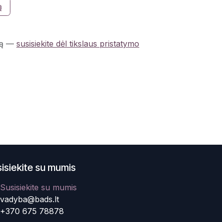
ą
ą
—
susisiekite dėl tikslaus pristatymo
isiekite su mumis
Susisiekite su mumis
vadyba@bads.lt
+370 675 78878