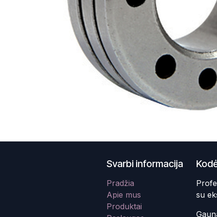
Svarbi informacija
Kodė
Pradžia
Profe
Apie mus
su ek
Produktai
Gauna