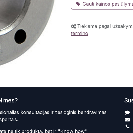
Gauti kainos pasiūlym
Tiekiama pagal užsakym
termino
l mes?
Sus
sionalias konsultacijas ir tiesioginis bendravimas
spertais.
te ne tik produktą, bet ir "Know how"