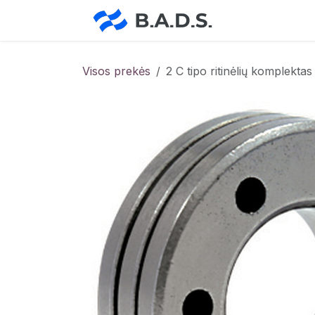
Skip to Content
Pradžia
Pa
Visos prekės
2 C tipo ritinėlių komplektas