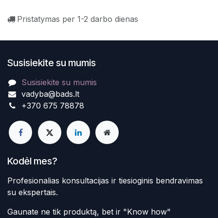
Pristatymas per 1-2 darbo dienas
Susisiekite su mumis
Susisiekite su mumis
vadyba@bads.lt
+370 675 78878
Kodėl mes?
Profesionalias konsultacijas ir tiesioginis bendravimas
su ekspertais.
Gaunate ne tik produktą, bet ir "Know how"