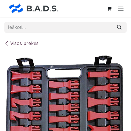
Skip to Content
Visos prekės