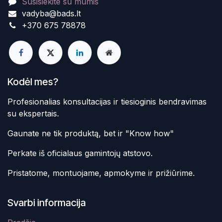
Susisiekite su mumis
vadyba@bads.lt
+370 675 78878
Kodėl mes?
Profesionalias konsultacijas ir tiesioginis bendravimas
su ekspertais.
Gaunate ne tik produktą, bet ir "Know how"
Perkate iš oficialaus gamintojų atstovo.
Pristatome, montuojame, apmokyme ir prižiūrime.
Svarbi informacija