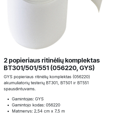
2 popieriaus ritinėlių komplektas
BT301/501/551 (056220, GYS)
GYS popieriaus ritinėlių komplektas (056220)
akumuliatorių testerių BT301, BT501 ir BT551
spausdintuvams.
Gamintojas: GYS
Gamintojo kodas: 056220
Matmenys: 2,54 cm x 7,5 m