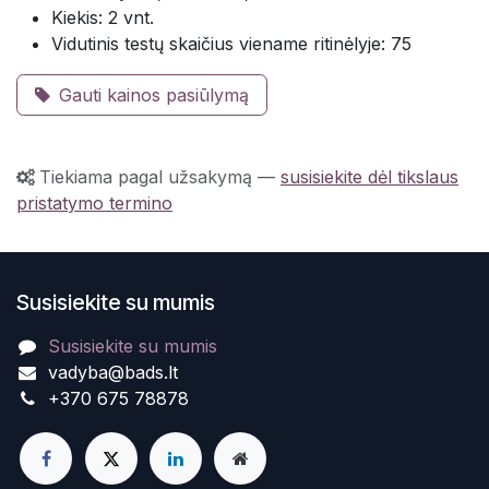
Kiekis: 2 vnt.
Vidutinis testų skaičius viename ritinėlyje: 75
Gauti kainos pasiūlymą
Tiekiama pagal užsakymą
—
susisiekite dėl tikslaus
pristatymo termino
Susisiekite su mumis
Susisiekite su mumis
vadyba@bads.lt
+370 675 78878