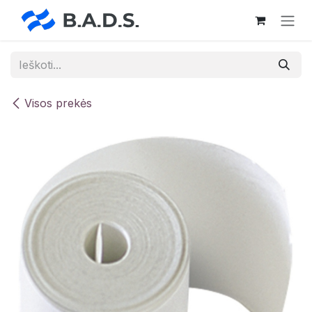
Skip to Content
Visos prekės