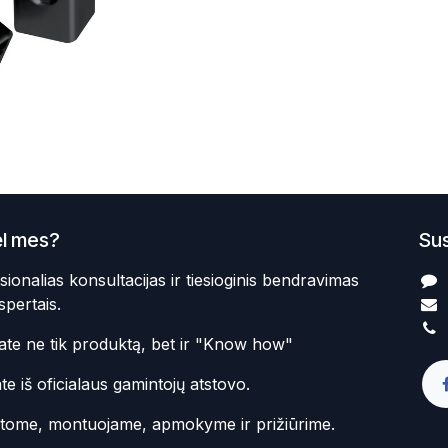
l mes?
Sus
sionalias konsultacijas ir tiesioginis bendravimas
spertais.
te ne tik produktą, bet ir "Know how"
te iš oficialaus gamintojų atstovo.
atome, montuojame, apmokyme ir prižiūrime.