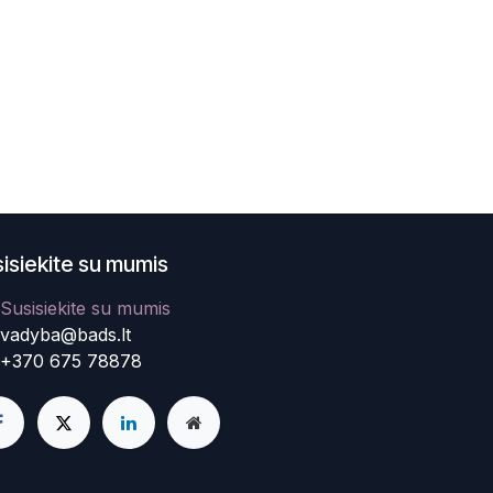
isiekite su mumis
Susisiekite su mumis
vadyba@bads.lt
+370 675 78878