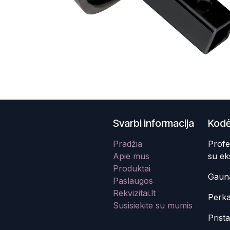
Svarbi informacija
Kodė
Pradžia
Profe
Apie mus
su ek
Produktai
Gauna
Paslaugos
Rekvizitai.lt
Perka
Susisiekite su mumis
Prist