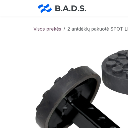
Skip to Content
Pradžia
Pa
Visos prekės
2 antdėklų pakuotė SPOT 