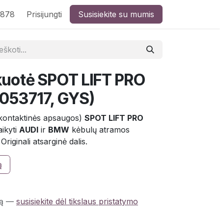
8878
Prisijungti
Susisiekite su mumis
kuotė SPOT LIFT PRO
(053717, GYS)
(kontaktinės apsaugos)
SPOT LIFT PRO
aikyti
AUDI
ir
BMW
kėbulų atramos
riginali atsarginė dalis.
ą
ą
—
susisiekite dėl tikslaus pristatymo