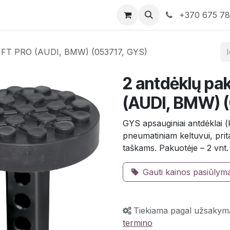
rduotuvė
Susisiekite su mumis
+370 675 7
LIFT PRO (AUDI, BMW) (053717, GYS)
2 antdėklų pa
(AUDI, BMW) 
GYS apsauginiai antdėklai 
pneumatiniam keltuvui, prit
taškams. Pakuotėje – 2 vnt. O
Gauti kainos pasiūlym
Tiekiama pagal užsakym
termino