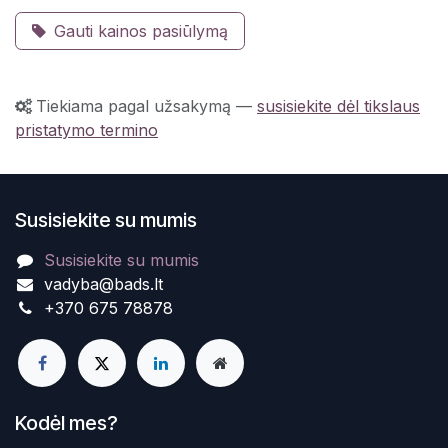
Gauti kainos pasiūlymą
Tiekiama pagal užsakymą
—
susisiekite dėl tikslaus
pristatymo termino
Susisiekite su mumis
Susisiekite su mumis
vadyba@bads.lt
+370 675 78878
Kodėl mes?