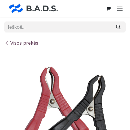
Skip to Content
Visos prekės