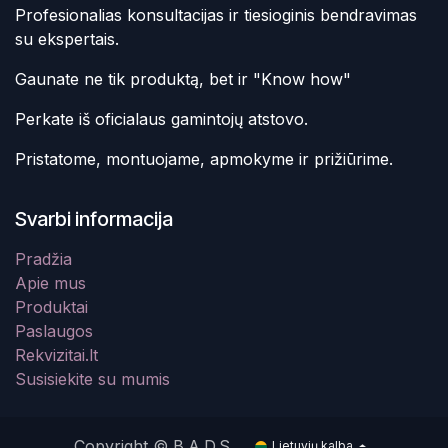
Profesionalias konsultacijas ir tiesioginis bendravimas
su ekspertais.
Gaunate ne tik produktą, bet ir "Know how"
Perkate iš oficialaus gamintojų atstovo.
Pristatome, montuojame, apmokyme ir prižiūrime.
Svarbi informacija
Pradžia
Apie mus
Produktai
Paslaugos
Rekvizitai.lt
Susisiekite su mumis
Copyright © B.A.D.S.
Lietuvių kalba