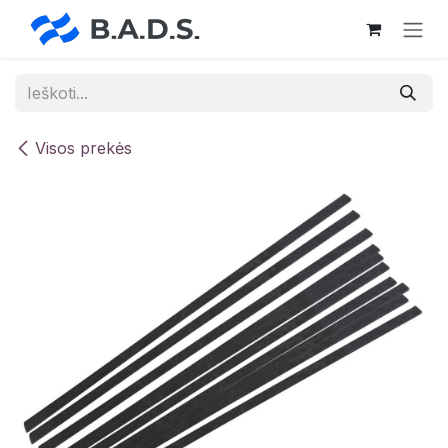
Skip to Content
Visos prekės