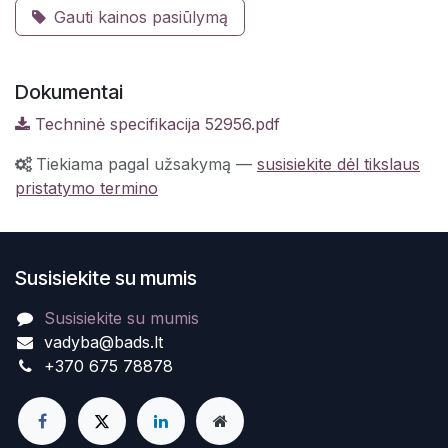
Gauti kainos pasiūlymą
Dokumentai
Techninė specifikacija 52956.pdf
Tiekiama pagal užsakymą
—
susisiekite dėl tikslaus
pristatymo termino
Susisiekite su mumis
Susisiekite su mumis
vadyba@bads.lt
+370 675 78878