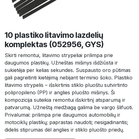
10 plastiko litavimo lazdelių
komplektas (052956, GYS)
Skirti remontui, litavimo strypeliai prilimpa prie
daugumos plastikų. Užneštas mišinys išdžiūsta ir
sukietėja per kelias sekundes. Suspausto oro pūtimas
gali pagreitinti kietėjimą nebijant terminio šoko. Plastiko
litavimo strypelis – išskirtinis stiklo pluoštu sutvirtinto
polipropileno (PP) ir anglies pluošto mišinys. Ši
kompozicija suteikia remontui išskirtinį atsparumą ir
patvarumą. Užneštą medžiagą galima be vargo šlifuoti.
Privalumai: prilimpa prie daugumos automobilių ir
motociklų plastikų; paprastas naudoti; nesigadinantis;
didelis stiprumas dėl anglies ir stiklo pluošto priedų.