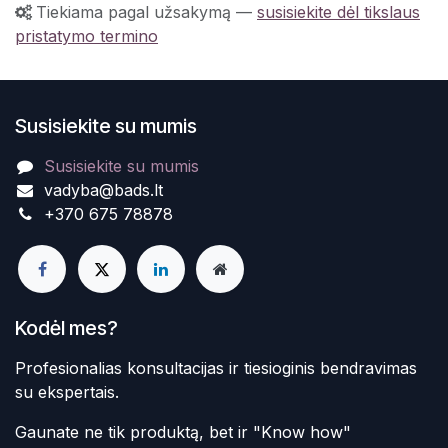
Tiekiama pagal užsakymą
—
susisiekite dėl tikslaus
pristatymo termino
Susisiekite su mumis
Susisiekite su mumis
vadyba@bads.lt
+370 675 78878
Kodėl mes?
Profesionalias konsultacijas ir tiesioginis bendravimas
su ekspertais.
Gaunate ne tik produktą, bet ir "Know how"