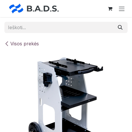
Skip to Content
Visos prekės