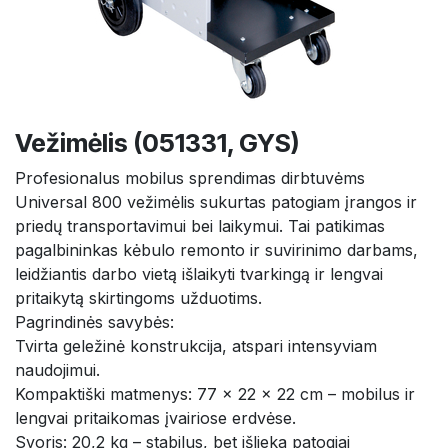
Vežimėlis (051331, GYS)
Profesionalus mobilus sprendimas dirbtuvėms
Universal 800 vežimėlis sukurtas patogiam įrangos ir
priedų transportavimui bei laikymui. Tai patikimas
pagalbininkas kėbulo remonto ir suvirinimo darbams,
leidžiantis darbo vietą išlaikyti tvarkingą ir lengvai
pritaikytą skirtingoms užduotims.
Pagrindinės savybės:
Tvirta geležinė konstrukcija, atspari intensyviam
naudojimui.
Kompaktiški matmenys: 77 × 22 × 22 cm – mobilus ir
lengvai pritaikomas įvairiose erdvėse.
Svoris: 20,2 kg – stabilus, bet išlieka patogiai