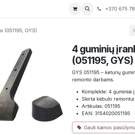
rduotuvė
Susisiekite su mumis
+370 675 7
as (051195, GYS)
4 guminių įra
(051195, GYS)
GYS 051195 – keturių gumin
remonto darbams.
Komplekte: 4 guminiai į
Skirta kėbulo remontui
Artikulas: 051195
EAN: 3154020051195
Gauti kainos pasiūlym