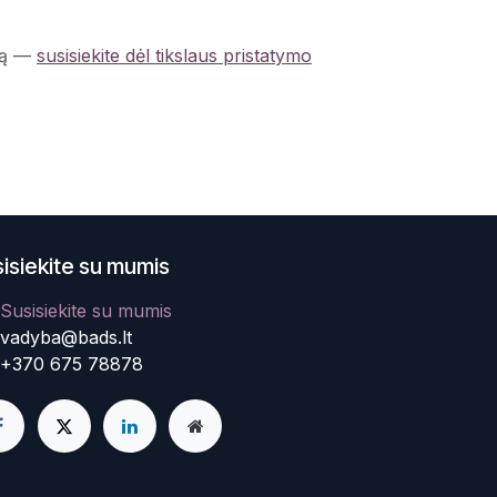
ą
—
susisiekite dėl tikslaus pristatymo
isiekite su mumis
Susisiekite su mumis
vadyba@bads.lt
+370 675 78878