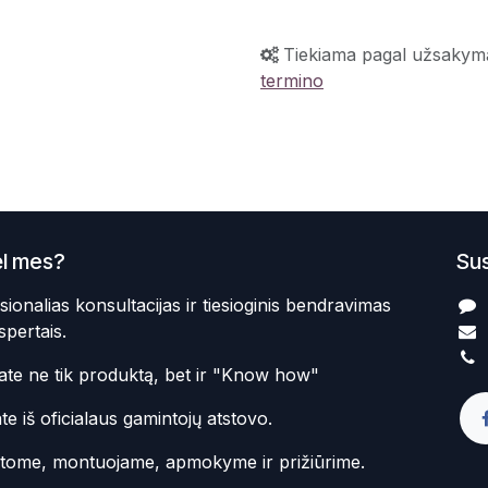
Tiekiama pagal užsakym
termino
l mes?
Sus
sionalias konsultacijas ir tiesioginis bendravimas
spertais.
te ne tik produktą, bet ir "Know how"
te iš oficialaus gamintojų atstovo.
atome, montuojame, apmokyme ir prižiūrime.