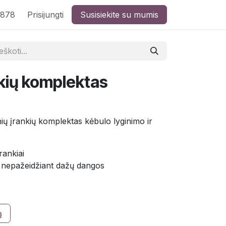
8878
Prisijungti
Susisiekite su mumis
nkių komplektas
ių įrankių komplektas kėbulo lyginimo ir
rankiai
 nepažeidžiant dažų dangos
ą