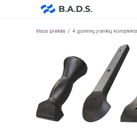
Skip to Content
Pradžia
Pa
Visos prekės
4 guminių įrankių komplekt